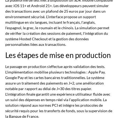
La plateforme de test met à disposition un SDK mobile compatible
avec iOS 11+ et Android 21+. Les développeurs peuvent simuler
des transactions avec un plafond de 25 euros par jour dans un
environnement sécurisé. L'interface propose un support
multilingue en six langues, incluant le français, l'anglais,
l'espagnol, le grec, le roumain et le chinois. La simulation permet
de vérifier la création des sessions de paiement, l'intégration du
système Hosted Checkout et la gestion des données
personnalisées liées aux transactions.
Les étapes de mise en production
Le passage en production s'effectue après validation des tests.
L'implémentation mobilise plusieurs technologies : Apple Pay,
Google Pay et les cartes bancaires traditionnelles. Le système
assure un traitement des paiements en J+2, une amélioration
notable par rapport au délai de J+30 des titres papier.
L'intégration finale garantit une expérience utilisateur fluide avec
un suivi des dépenses en temps réel via l'application mobile. La
solution répond aux normes PCI et intègre les protocoles de
sécurité requis pour les transferts de fonds, sous la supervision de
la Banque de France.