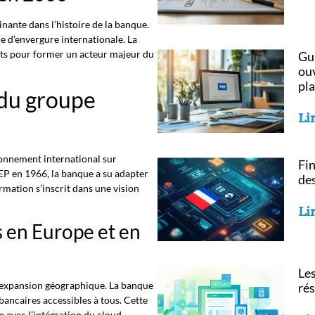
nante dans l’histoire de la banque.
e d’envergure internationale. La
nts pour former un acteur majeur du
Gui
ou
pl
 du groupe
Lir
yonnement international sur
Fin
NEP en 1966, la banque a su adapter
des
rmation s’inscrit dans une vision
Lir
 en Europe et en
Le
e expansion géographique. La banque
rés
bancaires accessibles à tous. Cette
 avec l’intégration du cloud