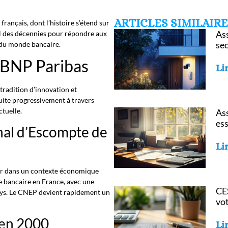
ARTICLES SIMILAIR
rançais, dont l’histoire s’étend sur
Ass
fil des décennies pour répondre aux
sec
 du monde bancaire.
e BNP Paribas
Lir
 tradition d’innovation et
ruite progressivement à travers
tuelle.
Ass
es
nal d’Escompte de
Lir
ur dans un contexte économique
re bancaire en France, avec une
CES
ys. Le CNEP devient rapidement un
vo
 en 2000
Lir