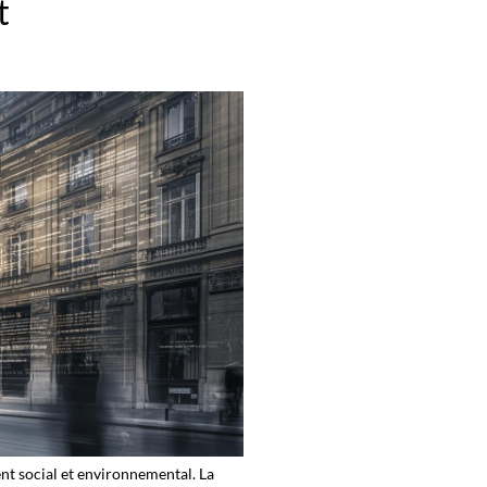
t
t social et environnemental. La