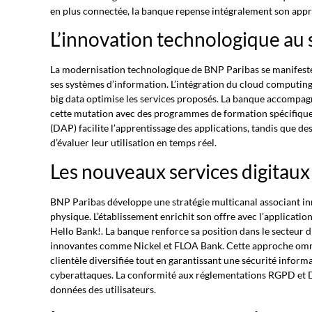
en plus connectée, la banque repense intégralement son appr
L’innovation technologique au s
La modernisation technologique de BNP Paribas se manifeste 
ses systèmes d’information. L’intégration du cloud computing, d
big data optimise les services proposés. La banque accompag
cette mutation avec des programmes de formation spécifiques
(DAP) facilite l’apprentissage des applications, tandis que de
d’évaluer leur utilisation en temps réel.
Les nouveaux services digitau
BNP Paribas développe une stratégie multicanal associant inn
physique. L’établissement enrichit son offre avec l’applicati
Hello Bank!. La banque renforce sa position dans le secteur di
innovantes comme Nickel et FLOA Bank. Cette approche omn
clientèle diversifiée tout en garantissant une sécurité info
cyberattaques. La conformité aux réglementations RGPD et D
données des utilisateurs.